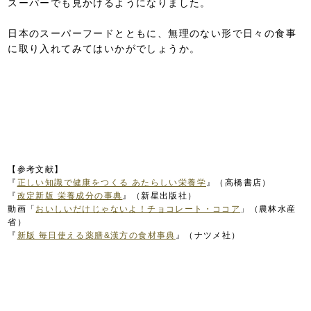
スーパーでも見かけるようになりました。
日本のスーパーフードとともに、無理のない形で日々の食事
に取り入れてみてはいかがでしょうか。
【参考文献】
『
正しい知識で健康をつくる あたらしい栄養学
』（高橋書店）
『
改定新版 栄養成分の事典
』（新星出版社）
動画「
おいしいだけじゃないよ！チョコレート・ココア
」（農林水産
省）
『
新版 毎日使える薬膳&漢方の食材事典
』（ナツメ社）