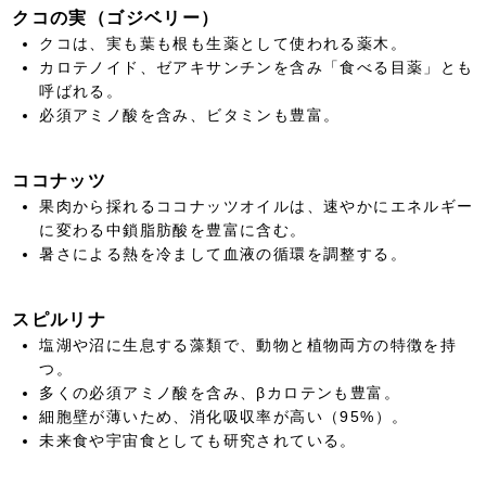
クコの実（ゴジベリー）
クコは、実も葉も根も生薬として使われる薬木。
カロテノイド、ゼアキサンチンを含み「食べる目薬」とも
呼ばれる。
必須アミノ酸を含み、ビタミンも豊富。
ココナッツ
果肉から採れるココナッツオイルは、速やかにエネルギー
に変わる中鎖脂肪酸を豊富に含む。
暑さによる熱を冷まして血液の循環を調整する。
スピルリナ
塩湖や沼に生息する藻類で、動物と植物両方の特徴を持
つ。
多くの必須アミノ酸を含み、βカロテンも豊富。
細胞壁が薄いため、消化吸収率が高い（95%）。
未来食や宇宙食としても研究されている。