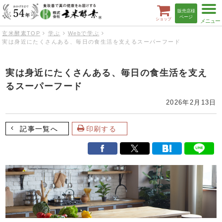
t
販売店様
o
ページ
ショップ
g
g
玄米酵素TOP
学ぶ
Webで学ぶ
l
実は身近にたくさんある、毎日の食生活を支えるスーパーフード
e
n
a
v
実は身近にたくさんある、毎日の食生活を支え
i
g
るスーパーフード
a
t
i
2026年2月13日
o
n
記事一覧へ
印刷する