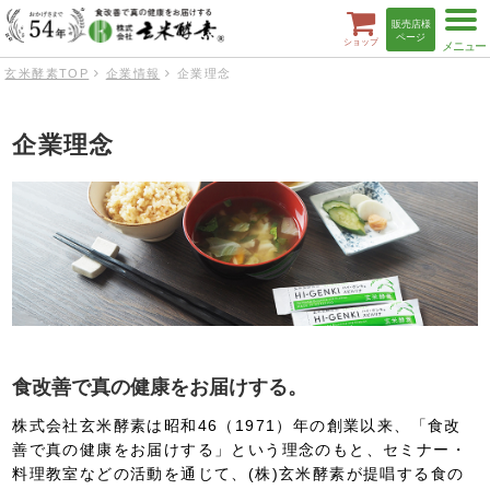
t
販売店様
o
ページ
ショップ
g
g
玄米酵素TOP
企業情報
企業理念
l
e
n
a
企業理念
v
i
g
a
t
i
o
n
食改善で真の健康をお届けする。
株式会社玄米酵素は昭和46（1971）年の創業以来、「食改
善で真の健康をお届けする」という理念のもと、セミナー・
料理教室などの活動を通じて、(株)玄米酵素が提唱する食の