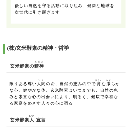
優しい自然を守る活動に取り組み、健康な地球を
次世代に引き継ぎます
(株)玄米酵素の精神・哲学
こころ
玄米酵素の
精神
ひと
はぐく
やす
限りある尊い
人間
の命、自然の恵みの中で
育
む
康
らか
な心、健やかな体、玄米酵素はいつまでも、自然の恵
みと素直な心の出会いにより、明るく、健康で幸福な
る家庭をめざす人々の心に宿る
びと
玄米酵素
人
宣言