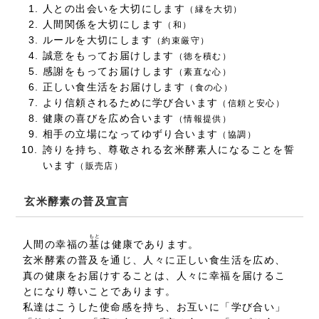
人との出会いを大切にします
（縁を大切）
人間関係を大切にします
（和）
ルールを大切にします
（約束厳守）
誠意をもってお届けします
（徳を積む）
感謝をもってお届けします
（素直な心）
正しい食生活をお届けします
（食の心）
より信頼されるために学び合います
（信頼と安心）
健康の喜びを広め合います
（情報提供）
相手の立場になってゆずり合います
（協調）
誇りを持ち、尊敬される玄米酵素人になることを誓
います
（販売店）
玄米酵素の普及宣言
もと
人間の幸福の
基
は健康であります。
玄米酵素の普及を通じ、人々に正しい食生活を広め、
真の健康をお届けすることは、人々に幸福を届けるこ
とになり尊いことであります。
私達はこうした使命感を持ち、お互いに「学び合い」