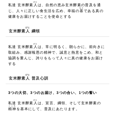
びと
私達 玄米酵素
人
は、自然の恵み玄米酵素の普及を通
もと
じ、人々に正しい食生活を広め、幸福の
基
である真の
健康をお届けすることを使命とする
びと
玄米酵素
人
綱領
びと
私達 玄米酵素
人
は、常に明るく、朗らかに、前向きに
取組み、感謝報恩の精神で、誠意と熱意をこめ、和と
協調を重んじ、誇りをもって人々に真の健康をお届け
する
びと
玄米酵素
人
普及心訓
3つの大切、3つのお届け、3つの合い、1つの誓い
びと
私達 玄米酵素
人
は、宣言、綱領、そして玄米酵素の
こころ
精神
を基本にして、普及にあたります。