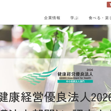
企業情報
学ぶ
食べる・楽
社案内
と健康セミナー・料理教室・ファスティング
ョップ&カフェレストラン
品について
用
社長ご挨拶
全国のセミナー
元氣亭TOP
玄米酵素とは
採用TOP
企業理念
オンラインセミナー
取扱商品紹介
募集要項
メニュー
会社概要・役員紹介
セミナーの様子
元氣倶楽部TOP
先輩社員にインタビュー
玄米酵素ハイ・ゲンキ
創業者・岩崎輝明
講師紹介
社員の日常風景
取扱商品
自然食品
歴史
参加者の声
スキンケア美粧品グローEX
メディア掲載情報
安心安全へのこだわり
部講演
オリジナル「北海道産 玄米麹」の業務用販売
講師派遣・講演実績
健康経営優良法人202