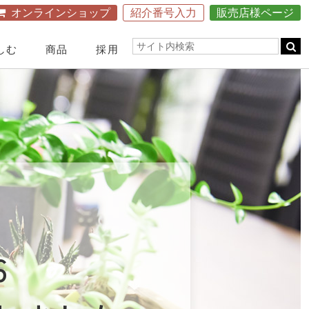
オンラインショップ
紹介番号入力
販売店様ページ
しむ
商品
採用
会社の取り組み
Webで学ぶ
宿泊施設
クチコミ広場
健康事業一覧
Webで学ぶ
洞爺健康館TOP
愛用者の声
食に対する考え方～食事道～
館内施設&利用料金
エコロクッキングスクール
玄米食がよい理由
エコロクッキングスクール
社会貢献活動
公式ページ
医療・医学との連携
医学研究への取り組み
おすすめ医療機関
食改善を推奨する医師・医療従事者へのインタビュー
6
健康経営優良法人に認定
販売店の活動紹介