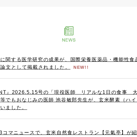
関する医学研究の成果が、国際栄養医薬品・機能性食品学会の公
es』に論文として掲載されました。
NEW!!
ENT』2026.5.15号の「現役医師 リアルな1日の食
等でもおなじみの医師 池谷敏郎先生が、玄米酵素（ハ
さいました。
の3コマニュースで、玄米自然食レストラン【元氣亭】が