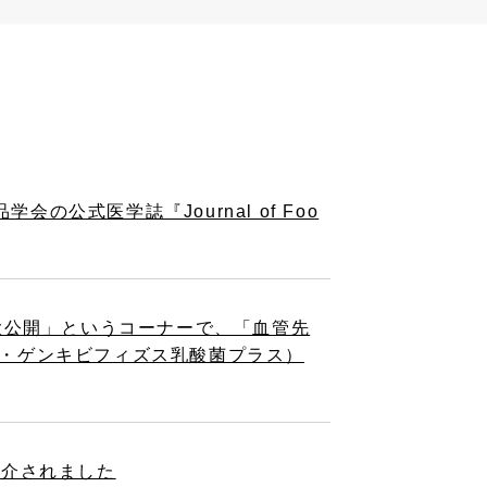
式医学誌『Journal of Foo
事 大公開」というコーナーで、「血管先
イ・ゲンキビフィズス乳酸菌プラス）
紹介されました