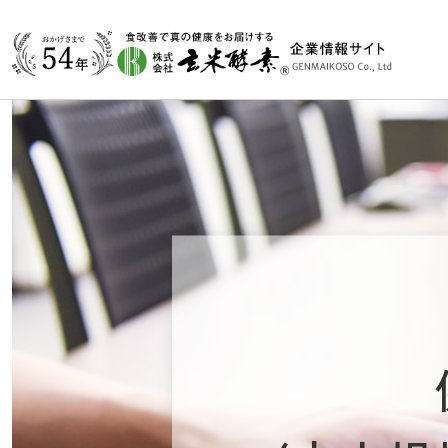
会
食
シ
商
採
食べる・楽しむ
企業情報
学ぶ
商品
採用
外