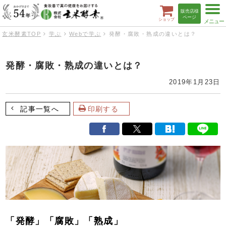
t
販売店様
o
ページ
ショップ
g
g
玄米酵素TOP
学ぶ
Webで学ぶ
発酵・腐敗・熟成の違いとは？
l
e
n
a
発酵・腐敗・熟成の違いとは？
v
i
g
2019年1月23日
a
t
i
記事一覧へ
印刷する
o
n
「発酵」「腐敗」「熟成」