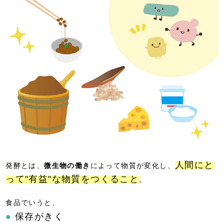
人間にと
発酵とは、
微生物の働き
によって物質が変化し、
って"有益"な物質をつくること
。
食品でいうと、
●
保存がきく