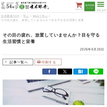
t
販売店様
o
ページ
ショップ
g
g
玄米酵素TOP
学ぶ
Webで学ぶ
l
その目の疲れ、放置していませんか？目を守る生活習慣と栄養
e
n
a
v
その目の疲れ、放置していませんか？目を守る
i
g
生活習慣と栄養
a
t
i
2026年6月26日
o
n
記事一覧へ
印刷する