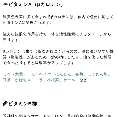
🥕ビタミンA（βカロテン）
緑黄色野菜に多く含まれるβカロテンは、体内で必要に応じて
ビタミンAに変換されます。
強力な抗酸化作用を持ち、体を活性酸素によるダメージから
守ります。
βカロテンは生では吸収されにくいものの、油に溶けやすい性
質（脂溶性）があるため、炒め物にしたり、油を使った料理
で食べたりすると吸収率がアップします。
しそ（大葉）、モロヘイヤ、にんじん、春菊、ほうれん草、
豆苗、かぼちゃ、ニラ、小松菜、ケール
など
🌾ビタミンB群
視神経の働きをサポートするほか、目の粘膜の健康維持にも