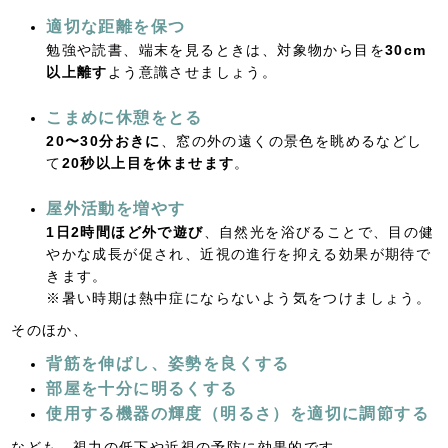
適切な距離を保つ
勉強や読書、端末を見るときは、対象物から目を
30cm
以上離す
よう意識させましょう。
こまめに休憩をとる
20〜30分おきに
、窓の外の遠くの景色を眺めるなどし
て
20秒以上目を休ませます
。
屋外活動を増やす
1日2時間ほど外で遊び
、自然光を浴びることで、目の健
やかな成長が促され、近視の進行を抑える効果が期待で
きます。
※暑い時期は熱中症にならないよう気をつけましょう。
そのほか、
背筋を伸ばし、姿勢を良くする
部屋を十分に明るくする
使用する機器の輝度（明るさ）を適切に調節する
なども、視力の低下や近視の予防に効果的です。