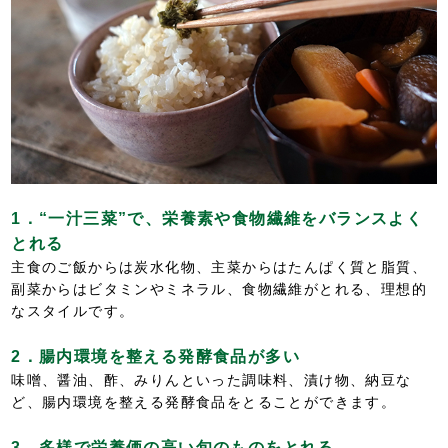
1．“一汁三菜”で、栄養素や食物繊維をバランスよく
とれる
主食のご飯からは炭水化物、主菜からはたんぱく質と脂質、
副菜からはビタミンやミネラル、食物繊維がとれる、理想的
なスタイルです。
2．腸内環境を整える発酵食品が多い
味噌、醤油、酢、みりんといった調味料、漬け物、納豆な
ど、腸内環境を整える発酵食品をとることができます。
3．多様で栄養価の高い旬のものをとれる