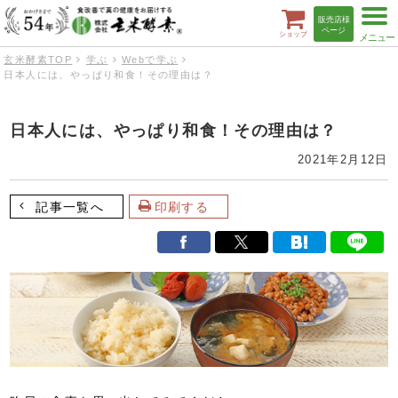
t
販売店様
o
ページ
ショップ
g
g
玄米酵素TOP
学ぶ
Webで学ぶ
l
日本人には、やっぱり和食！その理由は？
e
n
a
v
日本人には、やっぱり和食！その理由は？
i
g
a
2021年2月12日
t
i
o
記事一覧へ
印刷する
n