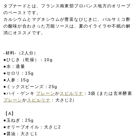
タプナードとは、フランス南東部プロバンス地方のオリーブ
のペーストです。
カルシウムとマグネシウムが豊富なひじきに、バルサミコ酢
の酸味が合わさった万能ソースは、夏のイライラや不眠の解
消にオススメです。
-材料-（2人分）
●ひじき（乾燥）：10g
●水：適量
●セロリ：15g
●人参：15g
●ミックスビーンズ：25g
●ハイ・ゲンキ
プレーン
か
スピルリナ
：3袋 (または玄米酵素
プレーン
か
スピルリナ
：大さじ2）
【A】
●玉ねぎ：25g
●オリーブオイル：大さじ2
●醤油：大さじ1