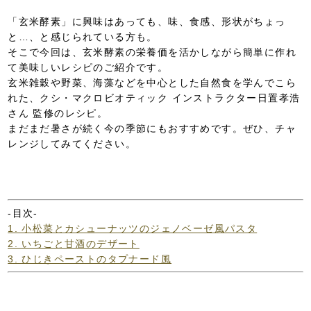
「玄米酵素」に興味はあっても、味、食感、形状がちょっ
と…、と感じられている方も。
そこで今回は、玄米酵素の栄養価を活かしながら簡単に作れ
て美味しいレシピのご紹介です。
玄米雑穀や野菜、海藻などを中心とした自然食を学んでこら
れた、クシ・マクロビオティック インストラクター日置孝浩
さん 監修のレシピ。
まだまだ暑さが続く今の季節にもおすすめです。ぜひ、チャ
レンジしてみてください。
-目次-
1. 小松菜とカシューナッツのジェノベーゼ風パスタ
2. いちごと甘酒のデザート
3. ひじきペーストのタプナード風