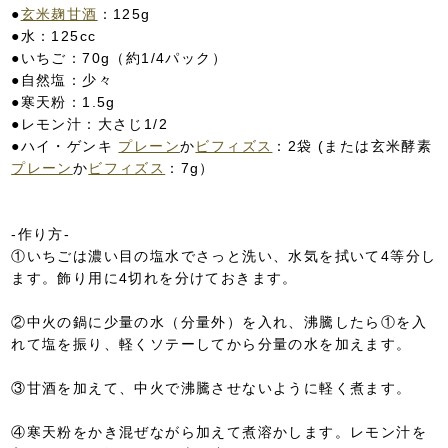
●
玄米麹甘酒
：125g
●水：125cc
●いちご：70g（約1/4パック）
●自然塩：少々
●寒天粉：1.5g
●レモン汁：大さじ1/2
●ハイ・ゲンキ
プレーン
か
ビフィズス
：2袋 (または玄米酵素
プレーン
か
ビフィズス
：7g）
-作り方-
①いちごは濃い目の塩水でさっと洗い、水気を拭いて4等分し
ます。飾り用に4切れを分けておきます。
②中火の鍋に少量の水（分量外）を入れ、沸騰したら①を入
れて塩を振り、軽くソテーしてから分量の水を加えます。
③甘酒を加えて、中火で沸騰させないように軽く煮ます。
④寒天粉をかき混ぜながら加えて煮溶かします。レモン汁を