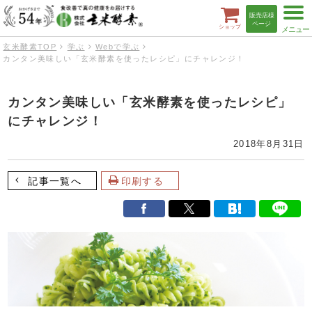
t
販売店様
o
ページ
ショップ
g
g
玄米酵素TOP
学ぶ
Webで学ぶ
l
カンタン美味しい「玄米酵素を使ったレシピ」にチャレンジ！
e
n
a
v
カンタン美味しい「玄米酵素を使ったレシピ」
i
g
にチャレンジ！
a
t
i
2018年8月31日
o
n
記事一覧へ
印刷する