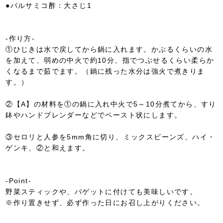
●バルサミコ酢：大さじ1
-作り方-
①ひじきは水で戻してから鍋に入れます。かぶるくらいの水
を加えて、弱めの中火で約10分、指でつぶせるくらい柔らか
くなるまで茹でます。（鍋に残った水分は強火で煮きりま
す。）
②【A】の材料を①の鍋に入れ中火で5～10分煮てから、すり
鉢やハンドブレンダーなどでペースト状にします。
③セロリと人参を5mm角に切り、ミックスビーンズ、ハイ・
ゲンキ、②と和えます。
-Point-
野菜スティックや、バゲットに付けても美味しいです。
※作り置きせず、必ず作った日にお召し上がりください。