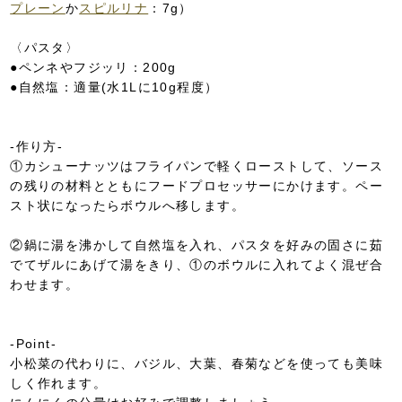
プレーン
か
スピルリナ
：7g）
〈パスタ〉
●ペンネやフジッリ：200g
●自然塩：適量(水1Lに10g程度）
-作り方-
①カシューナッツはフライパンで軽くローストして、ソース
の残りの材料とともにフードプロセッサーにかけます。ペー
スト状になったらボウルへ移します。
②鍋に湯を沸かして自然塩を入れ、パスタを好みの固さに茹
でてザルにあげて湯をきり、①のボウルに入れてよく混ぜ合
わせます。
-Point-
小松菜の代わりに、バジル、大葉、春菊などを使っても美味
しく作れます。