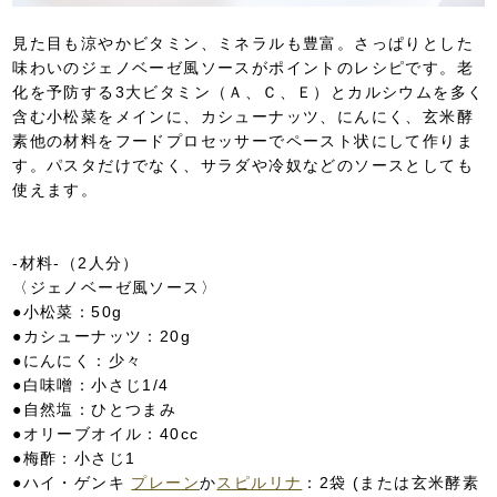
見た目も涼やかビタミン、ミネラルも豊富。さっぱりとした
味わいのジェノベーゼ風ソースがポイントのレシピです。老
化を予防する3大ビタミン（Ａ、Ｃ、Ｅ）とカルシウムを多く
含む小松菜をメインに、カシューナッツ、にんにく、玄米酵
素他の材料をフードプロセッサーでペースト状にして作りま
す。パスタだけでなく、サラダや冷奴などのソースとしても
使えます。
-材料-（2人分）
〈ジェノベーゼ風ソース〉
●小松菜：50g
●カシューナッツ：20g
●にんにく：少々
●白味噌：小さじ1/4
●自然塩：ひとつまみ
●オリーブオイル：40cc
●梅酢：小さじ1
●ハイ・ゲンキ
プレーン
か
スピルリナ
：2袋 (または玄米酵素