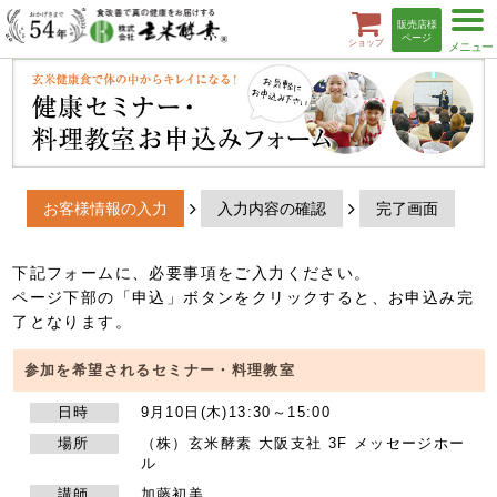
t
販売店様
o
ページ
ショップ
g
g
l
e
n
a
v
i
g
a
お客様情報の入力
入力内容の確認
完了画面
t
i
o
n
下記フォームに、必要事項をご入力ください。
ページ下部の「申込」ボタンをクリックすると、お申込み完
了となります。
参加を希望されるセミナー・料理教室
日時
9月10日(木)13:30～15:00
場所
（株）玄米酵素 大阪支社 3F メッセージホー
ル
講師
加藤初美