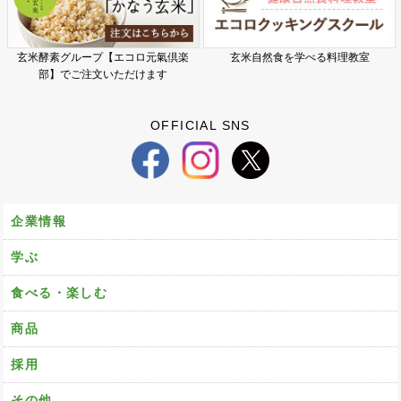
玄米酵素グループ【エコロ元氣倶楽
玄米自然食を学べる料理教室
部】でご注文いただけます
OFFICIAL SNS
企業情報
学ぶ
食べる・楽しむ
商品
採用
その他