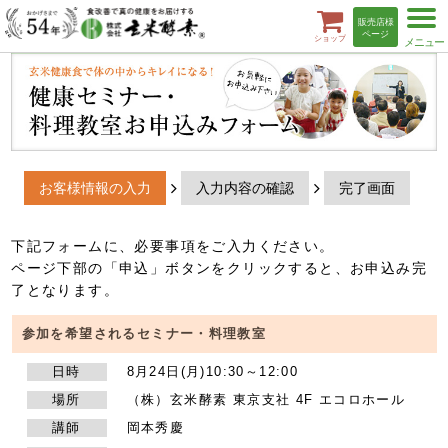
t
販売店様
o
ページ
ショップ
g
g
l
e
n
a
v
i
g
a
お客様情報の入力
入力内容の確認
完了画面
t
i
o
n
下記フォームに、必要事項をご入力ください。
ページ下部の「申込」ボタンをクリックすると、お申込み完
了となります。
参加を希望されるセミナー・料理教室
日時
8月24日(月)10:30～12:00
場所
（株）玄米酵素 東京支社 4F エコロホール
講師
岡本秀慶