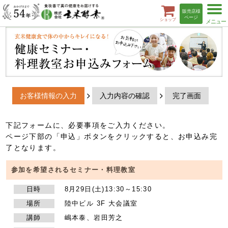
t
販売店様
o
ページ
ショップ
g
g
l
e
n
a
v
i
g
a
お客様情報の入力
入力内容の確認
完了画面
t
i
o
n
下記フォームに、必要事項をご入力ください。
ページ下部の「申込」ボタンをクリックすると、お申込み完
了となります。
参加を希望されるセミナー・料理教室
日時
8月29日(土)13:30～15:30
場所
陸中ビル 3F 大会議室
講師
嶋本泰、岩田芳之