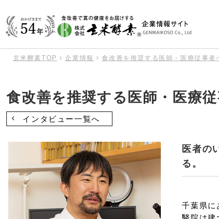
玄米酵素TOP
企業情報
食改善を推奨する医師・医療従事者
会
食
シ
商
採
食べる・楽しむ
企業情報
学ぶ
商品
採用
食改善を推奨する医師・医療従
インタビュー一覧へ
外
医者の
る。
千葉県に
醫院は建