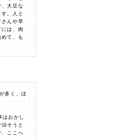
で、大豆な
ます。人と
者さんや早
方には、肉
始めて、も
が多く、ほ
事はおかし
で治そうと
で、ここへ