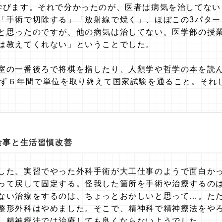
学びます。それで分かったのが、医者は病気を治してない
「手術で切除する」「放射線で焼く」、ほぼこの3パター
と思ったのですが、他の病気は治してない。医学部の授
は教えてくれない」ということでした。
室の一番後ろで将棋を指したり、人類学や哲学の本を読
えず６年間で単位を取り終えて国家試験を通ること。それ
食事と生活習慣改善
した。実習でやった外科手術が大工仕事のようで面白か
って戻して固定する。怪我した箇所を手術や治療するの
ない治療をするのは、ちょっとおかしいと思って…。た
整形外科はやめました。そこで、精神科で精神療法をや
、精神療法では治療しても良くならないようでした。