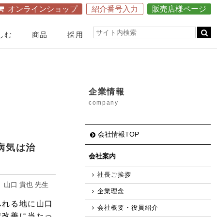
オンラインショップ
紹介番号入力
販売店様ページ
しむ
商品
採用
会社の取り組み
Webで学ぶ
宿泊施設
クチコミ広場
健康事業一覧
Webで学ぶ
洞爺健康館TOP
愛用者の声
企業情報
食に対する考え方～食事道～
館内施設&利用料金
エコロクッキングスクール
company
玄米食がよい理由
エコロクッキングスクール
社会貢献活動
公式ページ
医療・医学との連携
会社情報TOP
医学研究への取り組み
病気は治
おすすめ医療機関
会社案内
食改善を推奨する医師・医療従事者へのインタビュー
社長ご挨拶
健康経営優良法人に認定
山口 貴也 先生
販売店の活動紹介
企業理念
ふれる地に山口
会社概要・役員紹介
状改善に当たっ