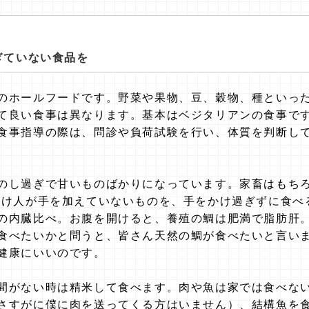
ぎていない食品を
のホールフードです。野菜や果物、豆、穀物、種といっ
て良い食事は異なります。基本はベジタリアンの食事で
食事指導の際は、問診や負荷試験を行い、体質を判断し
のし過ぎで甘いものばかりになっています。家畜はもち
だけ人が手を加えていないものを、手をかけ過ぎずに食べ
の内臓比べ。お腹を開けると、養殖の鯛は肥満で脂肪肝
食べたいかと問うと、皆さん天然の鯛が食べたいと言い
健康にいいのです。
間がない時は精米して食べます。肉や魚は家では食べな
さすがに僕に肉を送ってくる方はいません）、結構魚を