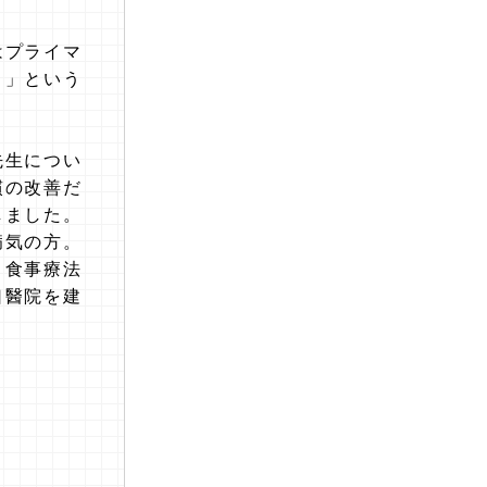
はプライマ
う」という
先生につい
慣の改善だ
しました。
病気の方。
。食事療法
口醫院を建