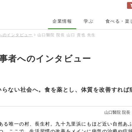
企業情報
学ぶ
食べる・楽
へのインタビュー
山口醫院 院長 山口 貴也 先生
社案内
と健康セミナー・料理教室・ファスティング
ョップ&カフェレストラン
品について
用
社長ご挨拶
全国のセミナー
元氣亭TOP
玄米酵素とは
採用TOP
企業理念
オンラインセミナー
取扱商品紹介
募集要項
メニュー
事者へのインタビュー
会社概要・役員紹介
セミナーの様子
元氣倶楽部TOP
先輩社員にインタビュー
玄米酵素ハイ・ゲンキ
創業者・岩崎輝明
講師紹介
社員の日常風景
取扱商品
自然食品
歴史
参加者の声
スキンケア美粧品グローEX
メディア掲載情報
安心安全へのこだわり
部講演
いらない社会へ。食を薬とし、体質を改善すれば
オリジナル「北海道産 玄米麹」の業務用販売
講師派遣・講演実績
山口醫院 院長
ある唯一の村、長生村。九十九里浜にもほど近い自然あ
つ。ここで、生活習慣の改善をメインに病気の治療や症