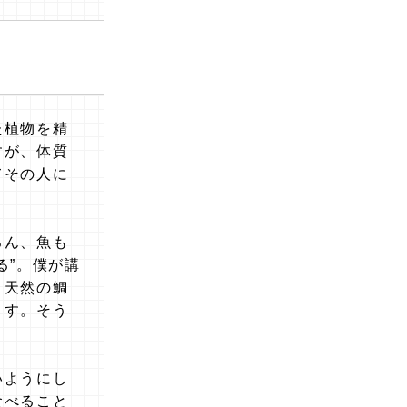
た植物を精
すが、体質
てその人に
ろん、魚も
る”。僕が講
。天然の鯛
ます。そう
いようにし
食べること