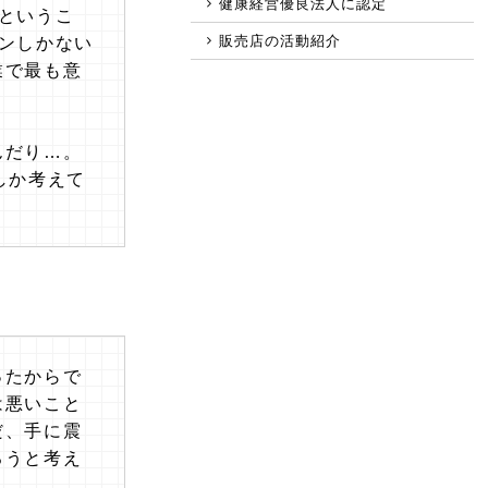
健康経営優良法人に認定
というこ
販売店の活動紹介
ンしかない
業で最も意
んだり…。
しか考えて
ったからで
は悪いこと
だ、手に震
ろうと考え