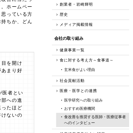
創業者・岩崎輝明
ク。ホームペー
と思っている方
歴史
お持ちか、どん
メディア掲載情報
会社の取り組み
健康事業一覧
食に対する考え方～食事道～
、目を開け
玄米食がよい理由
があまり好
社会貢献活動
医療・医学との連携
が医者とい
学部への進
医学研究への取り組み
思ったほど
おすすめ医療機関
書けないの
食改善を推奨する医師・医療従事者
へのインタビュー