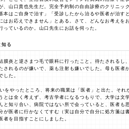
が、山口貴也先生だ。完全予約制の自由診療のクリニッ
基本はご自身で治す」「受診したから治るや医者が治す
にはお応えできません」とある。さて、どんなお考えを
行っているのか。山口先生にお話を伺った。
と知る
結膜炎と逆さまつ毛で眼科に行ったこと。待たされるし
たされるのが嫌いで、薬も注射も嫌いでした。母も医者
でした。
占いをやったところ、将来の職業は「医者」と出た。それ
うとは全く考えず、考古学者になるつもりで、大学は文
んと知り合い、病院ではない所で会っていると、医者も
分が医者に行かなくてすむ（実は自分で自分に処方箋は
医者を目指すことにしました。